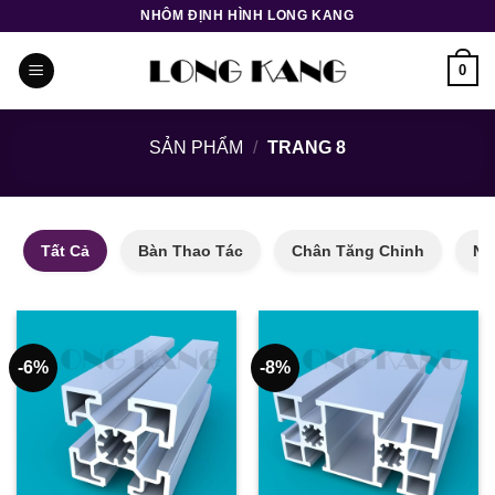
Bỏ
NHÔM ĐỊNH HÌNH LONG KANG
qua
nội
0
dung
SẢN PHẨM
/
TRANG 8
Tất Cả
Bàn Thao Tác
Chân Tăng Chỉnh
Nh
-6%
-8%