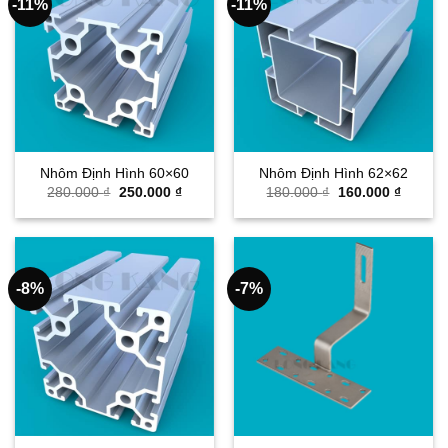
-11%
-11%
Nhôm Định Hình 60×60
Nhôm Định Hình 62×62
Giá
Giá
Giá
Giá
280.000
₫
250.000
₫
180.000
₫
160.000
₫
gốc
hiện
gốc
hiện
là:
tại
là:
tại
280.000 ₫.
là:
180.000 ₫.
là:
250.000 ₫.
160.000
-8%
-7%