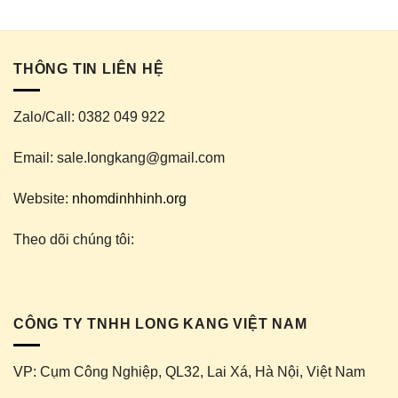
210.000 ₫.
là:
65.000 ₫.
là:
00 ₫.
195.000 ₫.
60.000 ₫
Nhôm 30x120 chất lượng cao - Báo giá, bản vẽ chi tiết
THÔNG TIN LIÊN HỆ
Zalo/Call: 0382 049 922
Email: sale.longkang@gmail.com
Website:
nhomdinhhinh.org
Theo dõi chúng tôi:
CÔNG TY TNHH LONG KANG VIỆT NAM
VP: Cụm Công Nghiệp, QL32, Lai Xá, Hà Nội, Việt Nam