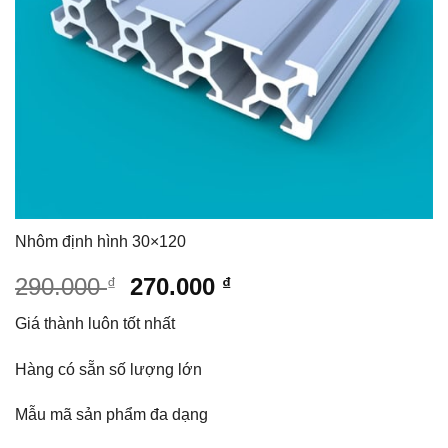
Nhôm định hình 30×120
Giá
Giá
290.000
270.000
₫
₫
gốc
hiện
Giá thành luôn tốt nhất
là:
tại
290.000 ₫.
là:
Hàng có sẵn số lượng lớn
270.000 ₫.
Mẫu mã sản phẩm đa dạng