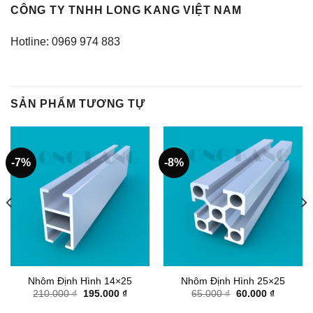
CÔNG TY TNHH LONG KANG VIỆT NAM
Hotline: 0969 974 883
SẢN PHẨM TƯƠNG TỰ
-7%
-8%
Nhôm Định Hình 14×25
Nhôm Định Hình 25×25
Giá
Giá
Giá
Giá
210.000
₫
195.000
₫
65.000
₫
60.000
₫
gốc
hiện
gốc
hiện
là:
tại
là:
tại