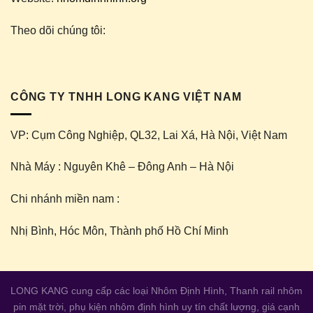
Theo dõi chúng tôi:
CÔNG TY TNHH LONG KANG VIỆT NAM
VP: Cụm Công Nghiệp, QL32, Lai Xá, Hà Nội, Việt Nam
Nhà Máy : Nguyên Khê – Đông Anh – Hà Nội
Chi nhánh miền nam :
Nhị Bình, Hóc Môn, Thành phố Hồ Chí Minh
LONG KANG cung cấp các loại
Nhôm Định Hình
,
Thanh rail nhôm
pin mặt trời
,
phụ kiện nhôm định hình
uy tín chất lượng, giá cạnh