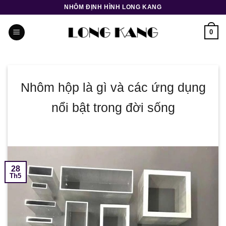
Bỏ
NHÔM ĐỊNH HÌNH LONG KANG
qua
nội
0
dung
Nhôm hộp là gì và các ứng dụng
nổi bật trong đời sống
28
Th5