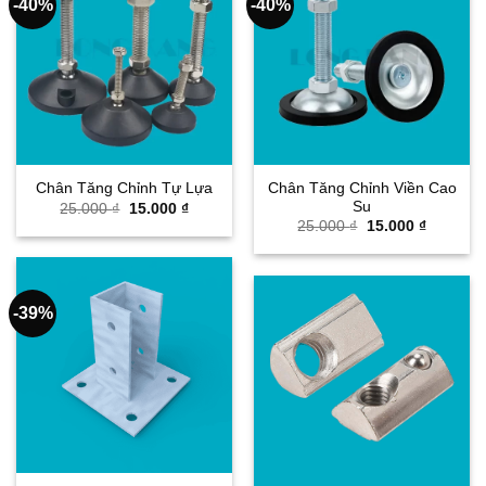
-40%
-40%
Chân Tăng Chỉnh Viền Cao
Chân Tăng Chỉnh Tự Lựa
Su
Giá
Giá
25.000
₫
15.000
₫
gốc
hiện
Giá
Giá
25.000
₫
15.000
₫
là:
tại
gốc
hiện
25.000 ₫.
là:
là:
tại
15.000 ₫.
25.000 ₫.
là:
15.000 ₫
-39%