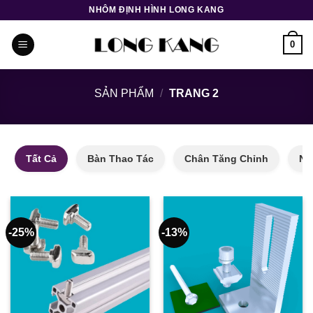
Bỏ
NHÔM ĐỊNH HÌNH LONG KANG
qua
nội
0
dung
SẢN PHẨM
/
TRANG 2
Tất Cả
Bàn Thao Tác
Chân Tăng Chỉnh
Nh
-25%
-13%