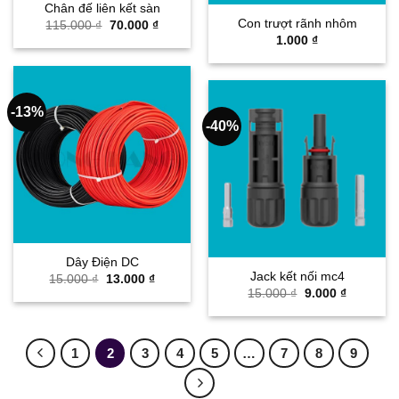
Chân đế liên kết sàn
Con trượt rãnh nhôm
Giá
Giá
115.000
₫
70.000
₫
gốc
hiện
1.000
₫
là:
tại
115.000 ₫.
là:
70.000 ₫.
-13%
-40%
Dây Điện DC
Jack kết nối mc4
Giá
Giá
15.000
₫
13.000
₫
gốc
hiện
Giá
Giá
15.000
₫
9.000
₫
là:
tại
gốc
hiện
15.000 ₫.
là:
là:
tại
13.000 ₫.
15.000 ₫.
là:
9.000 ₫.
1
2
3
4
5
…
7
8
9