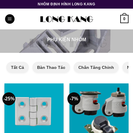
Bỏ
NHÔM ĐỊNH HÌNH LONG KANG
qua
nội
0
dung
PHỤ KIỆN NHÔM
Tất Cả
Bàn Thao Tác
Chân Tăng Chỉnh
Nh
-25%
-7%