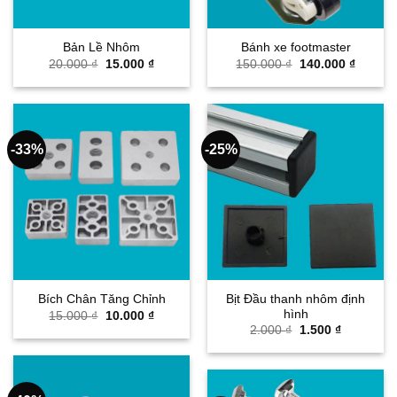
Bản Lề Nhôm
Bánh xe footmaster
Giá
Giá
Giá
Giá
20.000
₫
15.000
₫
150.000
₫
140.000
₫
gốc
hiện
gốc
hiện
là:
tại
là:
tại
20.000 ₫.
là:
150.000 ₫.
là:
15.000 ₫.
140.000
-33%
-25%
Bịt Đầu thanh nhôm định
Bích Chân Tăng Chỉnh
hình
Giá
Giá
15.000
₫
10.000
₫
gốc
hiện
Giá
Giá
2.000
₫
1.500
₫
là:
tại
gốc
hiện
15.000 ₫.
là:
là:
tại
10.000 ₫.
2.000 ₫.
là:
1.500 ₫.