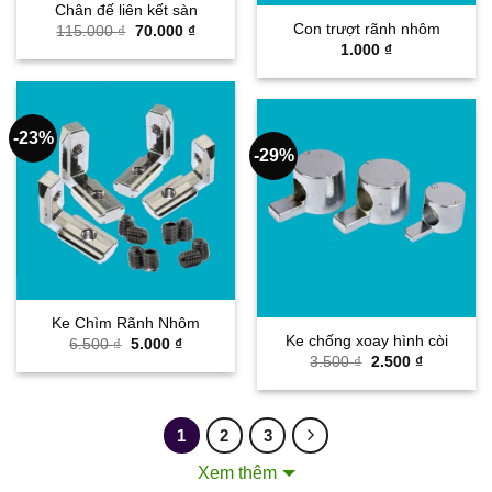
Chân đế liên kết sàn
Con trượt rãnh nhôm
Giá
Giá
115.000
₫
70.000
₫
gốc
hiện
1.000
₫
là:
tại
115.000 ₫.
là:
70.000 ₫.
-23%
-29%
Ke Chìm Rãnh Nhôm
Ke chống xoay hình còi
Giá
Giá
6.500
₫
5.000
₫
gốc
hiện
Giá
Giá
3.500
₫
2.500
₫
là:
tại
gốc
hiện
6.500 ₫.
là:
là:
tại
5.000 ₫.
3.500 ₫.
là:
2.500 ₫.
1
2
3
Phụ kiện nhôm định hình
Xem thêm
là cấu kiện không thể thiếu cho