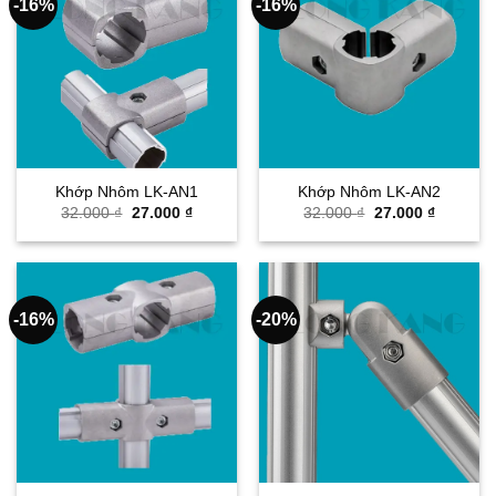
-16%
-16%
Khớp Nhôm LK-AN1
Khớp Nhôm LK-AN2
Giá
Giá
Giá
Giá
32.000
₫
27.000
₫
32.000
₫
27.000
₫
gốc
hiện
gốc
hiện
là:
tại
là:
tại
32.000 ₫.
là:
32.000 ₫.
là:
27.000 ₫.
27.000 ₫
-16%
-20%