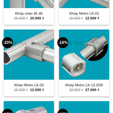
Khớp chéo 45 độ
Khớp Nhôm LK-01
Giá
Giá
Giá
Giá
25.000
₫
20.000
₫
15.000
₫
12.000
₫
gốc
hiện
gốc
hiện
là:
tại
là:
tại
25.000 ₫.
là:
15.000 ₫.
là:
20.000 ₫.
12.000 ₫
-20%
-16%
Khớp Nhôm LK-02
Khớp Nhôm LK-12-D28
Giá
Giá
Giá
Giá
15.000
₫
12.000
₫
32.000
₫
27.000
₫
gốc
hiện
gốc
hiện
là:
tại
là:
tại
15.000 ₫.
là:
32.000 ₫.
là:
12.000 ₫.
27.000 ₫