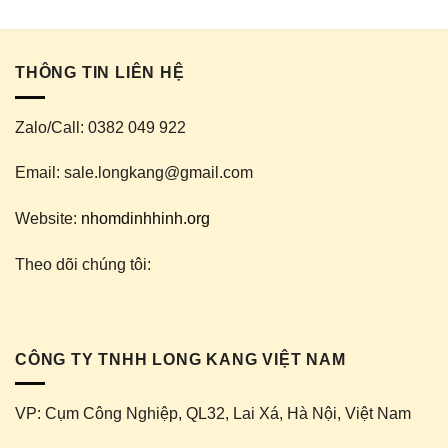
ghép phụ kiện dễ dàng.
Được làm từ hợp kim nhôm tinh khiết mac nhôm 6063-T5
THÔNG TIN LIÊN HỆ
theo tiêu chuẩn JSMT độ bền cao, bề mặt nhôm được
anode trắng mờ thẩm mỹ đẹp.
Zalo/Call: 0382 049 922
Thanh nhôm được thiết kế chiều dài tiêu chuẩn 4m và 6m
Email: sale.longkang@gmail.com
tùy từng mục đích sử dụng.
Website:
nhomdinhhinh.org
Theo dõi chúng tôi:
CÔNG TY TNHH LONG KANG VIỆT NAM
VP: Cụm Công Nghiệp, QL32, Lai Xá, Hà Nội, Việt Nam