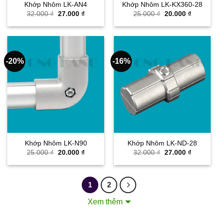
Khớp Nhôm LK-AN4
Khớp Nhôm LK-KX360-28
Giá
Giá
Giá
Giá
32.000
₫
27.000
₫
25.000
₫
20.000
₫
gốc
hiện
gốc
hiện
là:
tại
là:
tại
32.000 ₫.
là:
25.000 ₫.
là:
27.000 ₫.
20.000 ₫
-20%
-16%
Khớp Nhôm LK-N90
Khớp Nhôm LK-ND-28
Giá
Giá
Giá
Giá
25.000
₫
20.000
₫
32.000
₫
27.000
₫
gốc
hiện
gốc
hiện
là:
tại
là:
tại
25.000 ₫.
là:
32.000 ₫.
là:
20.000 ₫.
27.000 ₫
1
2
Nhôm ống định hình
là sản phẩm thanh nhôm dạng ống
Xem thêm
tròn, thiết kế mặt cắt profile có gân giúp tăng cứng và lắp
Nhôm Ống D28 và D43 - Đầy đủ khớp nối