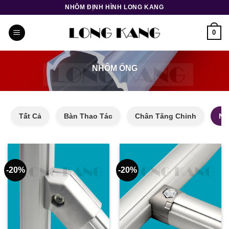
Bỏ
NHÔM ĐỊNH HÌNH LONG KANG
qua
nội
0
dung
NHÔM ỐNG
Tất Cả
Bàn Thao Tác
Chân Tăng Chỉnh
Nh
-20%
-20%