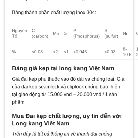
Bảng thành phần chất lượng inox 304:
Nguyên
C
P
S
Mn
Si
Ni
Tố
(carbon)
(Phosphorus)
(sulfur)
8-
%
<0.08
<2
<1
<0.045
<0.03
10.5
Bảng giá kẹp tại long kang Việt Nam
Giá đai kẹp phụ thuộc vào độ dài và chủng loại, Giá
của đai kẹp seamlock và cliplock chống bão hiện
tại giao động từ 15.000 vnđ – 20.000 vnđ / 1 sản
phẩm
Mua Đai kẹp chất lượng, uy tín đến với
Long kang Việt Nam
Trên đây là tất cả thông tin về thanh đai chống