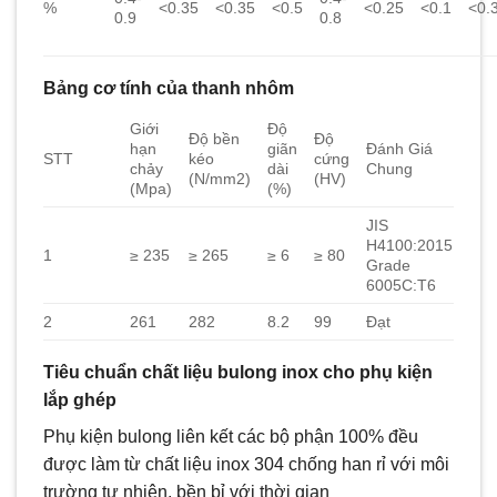
%
<0.35
<0.35
<0.5
<0.25
<0.1
<0.
0.9
0.8
Bảng cơ tính của thanh nhôm
Giới
Độ
Độ bền
Độ
hạn
giãn
Đánh Giá
STT
kéo
cứng
chảy
dài
Chung
(N/mm2)
(HV)
(Mpa)
(%)
JIS
H4100:2015
1
≥ 235
≥ 265
≥ 6
≥ 80
Grade
6005C:T6
2
261
282
8.2
99
Đạt
Tiêu chuẩn chất liệu bulong inox cho phụ kiện
lắp ghép
Phụ kiện bulong liên kết các bộ phận 100% đều
được làm từ chất liệu inox 304 chống han rỉ với môi
trường tự nhiên, bền bỉ với thời gian