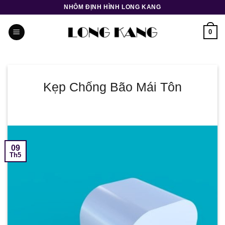
Bỏ
NHÔM ĐỊNH HÌNH LONG KANG
qua
nội
0
dung
Kẹp Chống Bão Mái Tôn
09
Th5