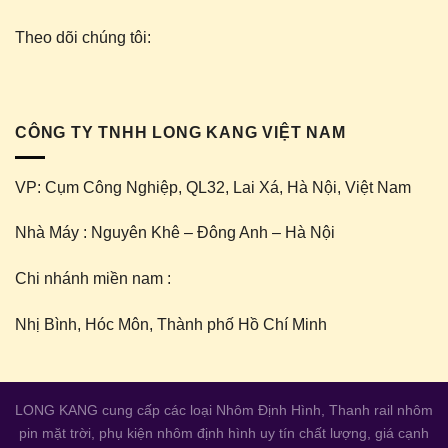
Theo dõi chúng tôi:
CÔNG TY TNHH LONG KANG VIỆT NAM
VP: Cụm Công Nghiệp, QL32, Lai Xá, Hà Nội, Việt Nam
Nhà Máy : Nguyên Khê – Đông Anh – Hà Nội
Chi nhánh miền nam :
Nhị Bình, Hóc Môn, Thành phố Hồ Chí Minh
LONG KANG cung cấp các loại
Nhôm Định Hình
,
Thanh rail nhôm
pin mặt trời
,
phụ kiện nhôm định hình
uy tín chất lượng, giá cạnh