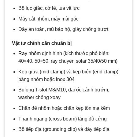
Bộ lục giác, cờ lê, tua vít lực
Máy cắt nhôm, máy mài góc
Dây an toàn, mũ bảo hộ, giày chống trượt
Vật tư chính cần chuẩn bị
Ray nhôm
định hình (kích thước phổ biến:
40×40, 50×50, ray chuyên solar 35/40/50 mm)
Kẹp giữa (mid clamp) và kẹp biên (end clamp)
bằng nhôm hoặc inox 304
Bulong T-slot M8/M10, đai ốc cánh bướm,
washer chống xoay
Chân đế nhôm hoặc chân kẹp tôn mạ kẽm
Thanh ngang (cross beam) tăng độ cứng
Bộ tiếp địa (grounding clip) và dây tiếp địa