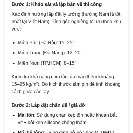
Bước 1: Khảo sát và lập bản vẽ thi công
Xác định hướng lắp đặt lý tưởng (hướng Nam là tốt
nhất tại Việt Nam). Tính góc nghiêng tối ưu theo khu
vực:
Miền Bắc (Hà Nội): 15–25°
Miền Trung (Đà Nẵng): 12–20°
Miền Nam (TP.HCM): 8–15°
Kiểm tra khả năng chịu tải của mái (thêm khoảng
15–25 kg/m²). Đo kích thước tấm pin để tính khoảng
cách giữa các ray.
Bước 2: Lắp đặt chân đế / giá đỡ
Mái tôn
: Sử dụng chân kẹp tôn hoặc khoan bắt
vít + bôi keo silicone chống thấm.
Mái bê tông
: Dùng đinh nở hóa học M10/M12