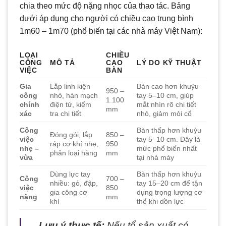
chia theo mức độ nặng nhọc của thao tác. Bảng
dưới áp dụng cho người có chiều cao trung bình
1m60 – 1m70 (phổ biến tại các nhà máy Việt Nam):
LOẠI
CHIỀU
CÔNG
MÔ TẢ
CAO
LÝ DO KỸ THUẬT
VIỆC
BÀN
Gia
Lắp linh kiện
Bàn cao hơn khuỷu
950 –
công
nhỏ, hàn mạch
tay 5–10 cm, giúp
1.100
chính
điện tử, kiểm
mắt nhìn rõ chi tiết
mm
xác
tra chi tiết
nhỏ, giảm mỏi cổ
Công
Bàn thấp hơn khuỷu
Đóng gói, lắp
850 –
việc
tay 5–10 cm. Đây là
ráp cơ khí nhẹ,
950
nhẹ –
mức phổ biến nhất
phân loại hàng
mm
vừa
tại nhà máy
Dùng lực tay
Bàn thấp hơn khuỷu
Công
700 –
nhiều: gò, đập,
tay 15–20 cm để tận
việc
850
gia công cơ
dụng trọng lượng cơ
nặng
mm
khí
thể khi dồn lực
Lưu ý thực tế:
Nếu tổ sản xuất có