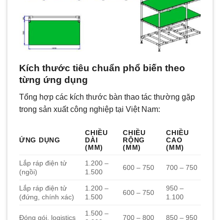
Kích thước tiêu chuẩn phổ biến theo
từng ứng dụng
Tổng hợp các kích thước bàn thao tác thường gặp
trong sản xuất công nghiệp tại Việt Nam:
CHIỀU
CHIỀU
CHIỀU
ỨNG DỤNG
DÀI
RỘNG
CAO
(MM)
(MM)
(MM)
Lắp ráp điện tử
1.200 –
600 – 750
700 – 750
(ngồi)
1.500
Lắp ráp điện tử
1.200 –
950 –
600 – 750
(đứng, chính xác)
1.500
1.100
1.500 –
Đóng gói, logistics
700 – 800
850 – 950