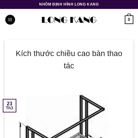
Bỏ
NHÔM ĐỊNH HÌNH LONG KANG
qua
nội
0
dung
Kích thước chiều cao bàn thao
tác
23
Th3